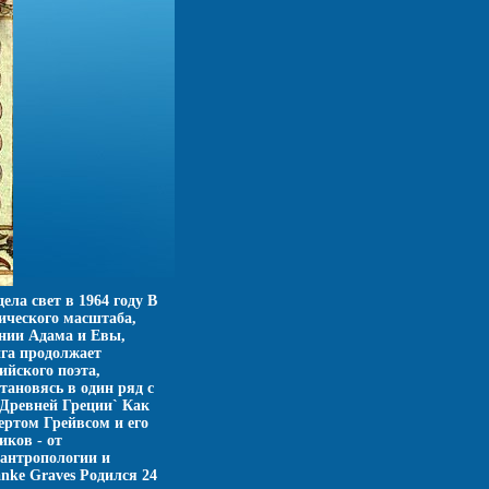
ла свет в 1964 году В
мического масштаба,
нии Адама и Евы,
га продолжает
ийского поэта,
становясь в один ряд с
 Древней Греции` Как
ертом Грейвсом и его
ков - от
 антропологии и
nke Graves Родился 24