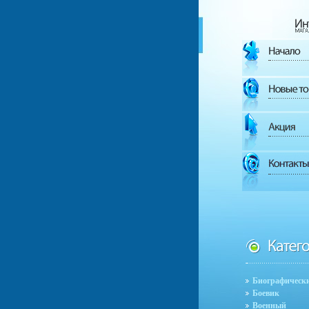
Биографическ
Боевик
Военный