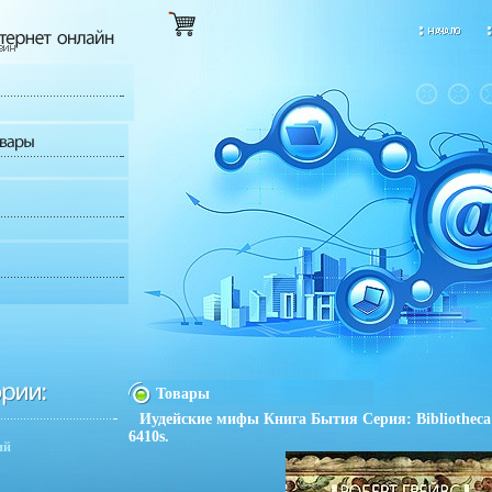
Товары
Иудейские мифы Книга Бытия Серия: Bibliotheca
6410s.
ий