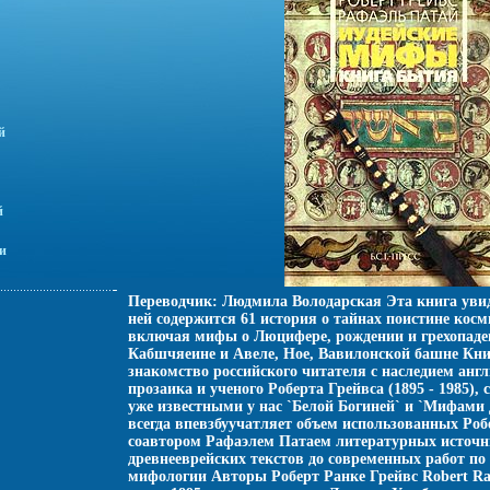
й
й
и
Переводчик: Людмила Володарская Эта книга увиде
ней содержится 61 история о тайнах поистине кос
включая мифы о Люцифере, рождении и грехопаде
Кабшчяеине и Авеле, Ное, Вавилонской башне Кни
знакомство российского читателя с наследием англ
прозаика и ученого Роберта Грейвса (1895 - 1985), 
уже известными у нас `Белой Богиней` и `Мифами
всегда впевзбуучатляет объем использованных Роб
соавтором Рафаэлем Патаем литературных источни
древнееврейских текстов до современных работ по
мифологии Авторы Роберт Ранке Грейвс Robert Ra