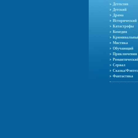
Детектив
Детский
Драма
Исторический
Катастрофы
Комедия
Криминальны
Мистика
Обучающий
Приключения
Романтически
Сериал
Сказка/Фэнтез
Фантастика