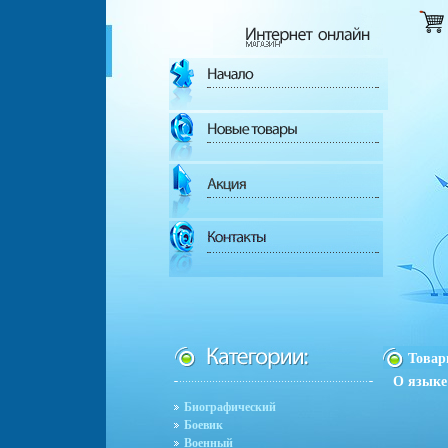
Това
О языке
Биографический
Боевик
Военный