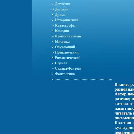
Детектив
Детский
Драма
Исторический
Катастрофы
Комедия
Криминальный
Мистика
Обучающий
Приключения
Романтический
Сериал
Сказка/Фэнтези
Фантастика
В книге р
разновидн
Автор пок
разговорн
сменялис
памятнико
читатель 
письменн
Явления я
культурны
появление