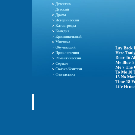
Детектив
Детский
Драма
Исторический
Катастрофы
Комедия
Криминальный
Мистика
Обучающий
Lay Back I
Приключения
Here Toni
Door To A
Романтический
Me Blue 5
Сериал
Me 7 The G
Сказка/Фэнтези
To Me 10 
Фантастика
13 No Mor
Time 18 Fo
Life Испо