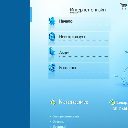
Това
All Gold
Биографический
Боевик
Военный