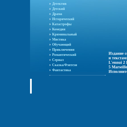
Детектив
Детский
Драма
Исторический
Катастрофы
Комедия
Криминальный
Мистика
Обучающий
Приключения
Издание с
Романтический
и текстам
Сериал
L'ennui 2
Сказка/Фэнтези
5 Marseill
Фантастика
Исполните