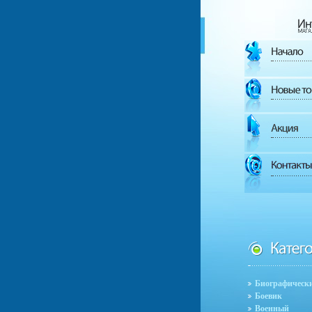
Биографическ
Боевик
Военный