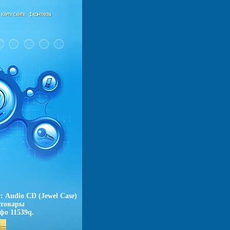
 Audio CD (Jewel Case)
 товары
фо 11539q.