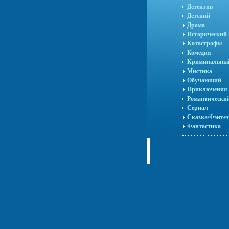
Детектив
Детский
Драма
Исторический
Катастрофы
Комедия
Криминальны
Мистика
Обучающий
Приключения
Романтически
Сериал
Сказка/Фэнтез
Фантастика