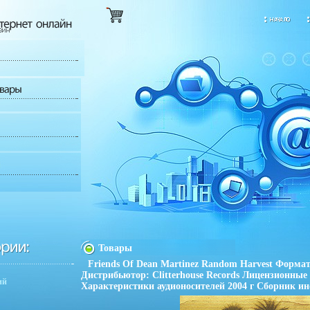
Товары
Friends Of Dean Martinez Random Harvest Формат:
Дистрибьютор: Clitterhouse Records Лицензионные
ий
Характеристики аудионосителей 2004 г Сборник ин