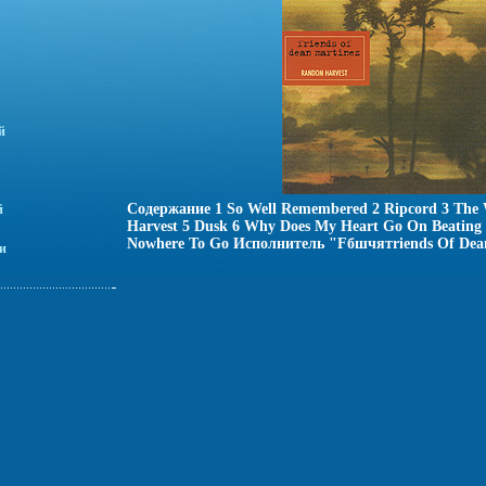
й
Содержание 1 So Well Remembered 2 Ripcord 3 The 
й
Harvest 5 Dusk 6 Why Does My Heart Go On Beating 
Nowhere To Go Исполнитель "Fбшчятriends Of Dean
и