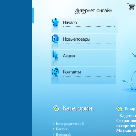
Това
Кадетск
Сохраннос
Биографический
историчес
Боевик
Мягкая об
Военный