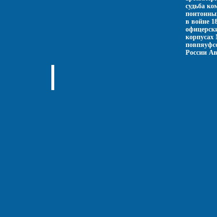
судьба ко
понтонных
в войне 1
офицерски
корпусах 
повпяуфс
России А