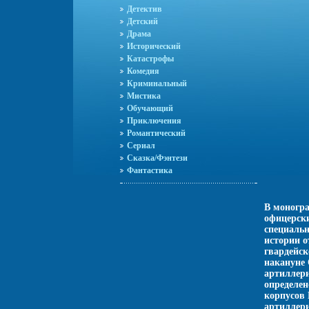
Детектив
Детский
Драма
Исторический
Катастрофы
Комедия
Криминальный
Мистика
Обучающий
Приключения
Романтический
Сериал
Сказка/Фэнтези
Фантастика
В моногра
офицерски
специаль
истории о
гвардейск
накануне 
артиллер
определен
корпусов
артиллери