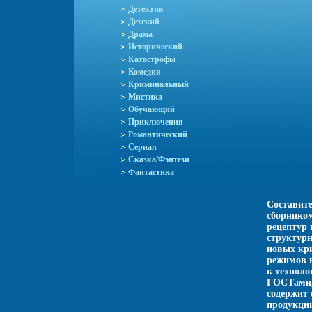
Детектив
Детский
Драма
Исторический
Катастрофы
Комедия
Криминальный
Мистика
Обучающий
Приключения
Романтический
Сериал
Сказка/Фэнтези
Фантастика
Составит
сборником
рецептур
структур
новых кри
режимов 
к технол
ГОСТами,
содержит 
продукции