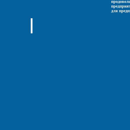
продовол
предприя
для предп