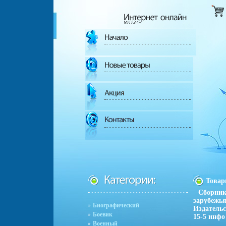
Това
Сборник
зарубежья
Биографический
Издательс
Боевик
15-5 инфо
Военный