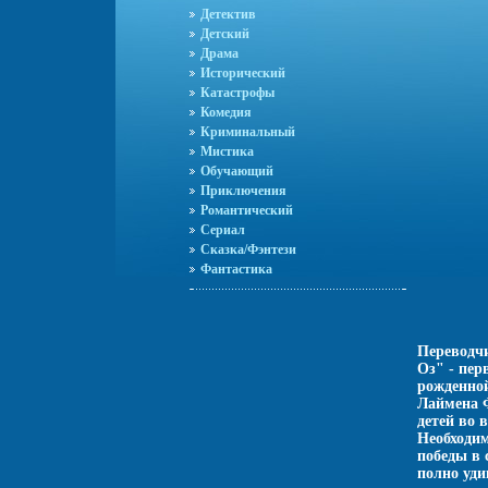
Детектив
Детский
Драма
Исторический
Катастрофы
Комедия
Криминальный
Мистика
Обучающий
Приключения
Романтический
Сериал
Сказка/Фэнтези
Фантастика
Переводч
Оз" - пер
рожденно
Лаймена Ф
детей во 
Необходим
победы в 
полно уди