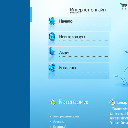
Това
Волшебн
Universal
Биографический
Английски
Боевик
Английски
Военный