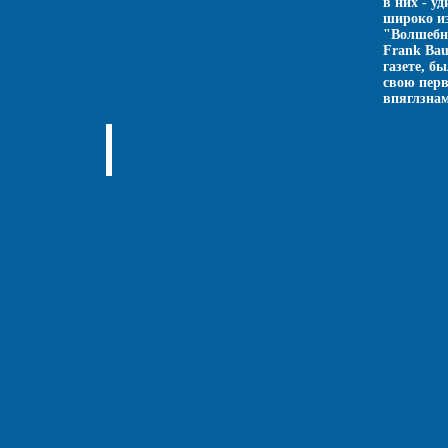
в них - у
широко из
"Волшебн
Frank Bau
газете, б
свою перв
впяглзнам