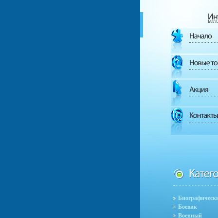
Биографическ
Боевик
Военный