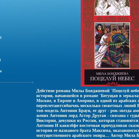
й
й
и
Действие романа Милы Бояджиевой `Поцелуй небе
истории, начавшейся в романе `Бегущая в зеркалах
Москве, в Европе и Америке, в одной из арабских
переплетаютсябшчяь несколько сюжетных линий В 
топ-модель Антония Браун, ее друг - рок-звезда а
жених Антонии лорд Астор Другая - связана с судь
Виктории, девушки из России, которая становитс
Антонии И каквзбфе восточная причудливая сказк
история ее названого брата Максима, оказавшего
могущественного арабского эмира… Автор Мила Б