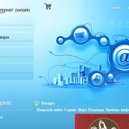
Товары
Поцелуй небес Серия: Вера Надежда Любовь инфо
ий