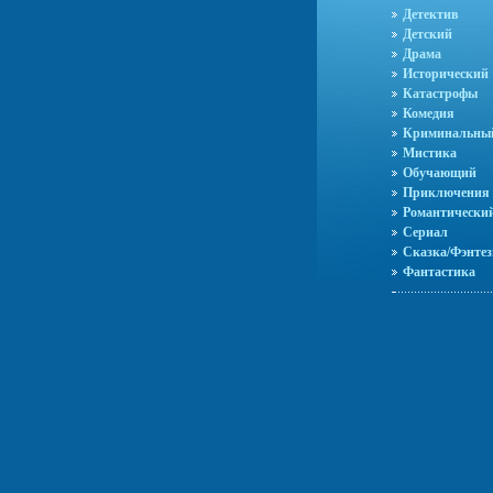
Детектив
Детский
Драма
Исторический
Катастрофы
Комедия
Криминальны
Мистика
Обучающий
Приключения
Романтически
Сериал
Сказка/Фэнтез
Фантастика