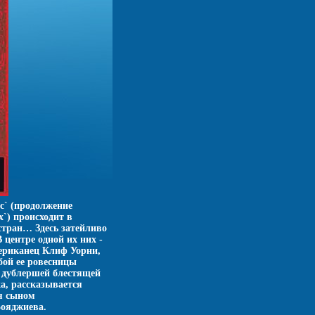
с` (продолжение
`) происходит в
 стран… Здесь затейливо
центре одной их них -
мериканец Клиф Уорни,
бой ее ровесницы
я дублершей блестящей
а, рассказывается
ся сыном
ояджиева.