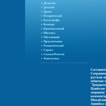
Детектив
Детский
Драма
Исторический
Катастрофы
Комедия
Криминальный
Мистика
Обучающий
Приключения
Романтический
Сериал
Сказка/Фэнтези
Фантастика
Составите
Сохраннос
русская п
еебшчже 
`Тридцать
Наиболее 
зверинец`
коммента
Михайлова
Аннибал c