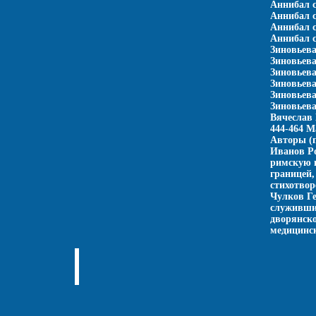
Аннибал c
Аннибал c
Аннибал c
Аннибал c
Зиновьева
Зиновьева
Зиновьева
Зиновьева
Зиновьева
Зиновьева
Вячеслав 
444-464 М
Авторы (п
Иванов Р
римскую и
границей,
стихотвор
Чулков Ге
служивший
дворянско
медицинск