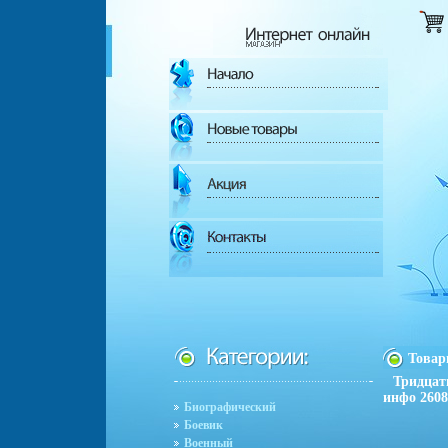
Това
Тридцат
инфо 2608
Биографический
Боевик
Военный