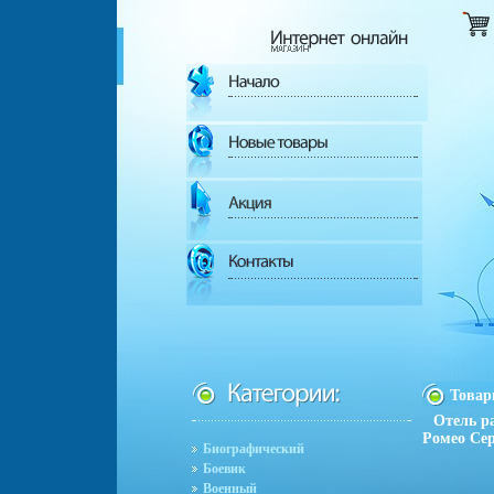
Това
Отель р
Ромео Сер
Биографический
Боевик
Военный