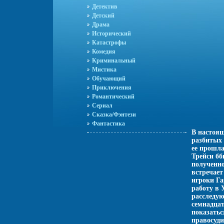
Детектив
Детский
Драма
Исторический
Катастрофы
Комедия
Криминальный
Мистика
Обучающий
Приключения
Романтический
Сериал
Сказка/Фэнтези
Фантастика
В настоя
разбитых 
ее прошла
Трейси бб
полученно
встречает
игроки Га
работу в 
расследу
семнадцат
показатьс
правосуди