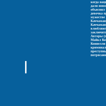
когда нац
дали ново
объяснил 
девочка п
мужестве 
Каччаман
Каччамани
влюбляютс
заключить
Авторы (п
Майкл Кон
Коннелли 
криминал
преступны
потрясающ