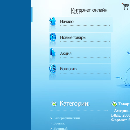
Това
Америка
Б&К, 2000
Биографический
Формат: 6
Боевик
Военный