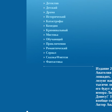
Детектив
Детский
Драма
Исторический
Катастрофы
Комедия
Криминальный
Мистика
Обучающий
Приключения
Романтический
Сериал
Сказка/Фэнтези
Фантастика
Издание 2
Анатолия 
лошадях, 
лозунг на
тысячи лю
его будут
юмора Люб
Донесу!` 
вообще-то
Автор Ан