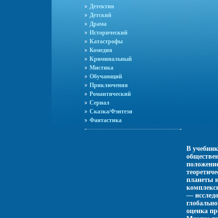
Детектив
Детский
Драма
Исторический
Катастрофы
Комедия
Криминальный
Мистика
Обучающий
Приключения
Романтический
Сериал
Сказка/Фэнтези
Фантастика
В учебник
обществен
положение
теоретиче
планеты 
комплексн
— исследо
глобально
оценка пр