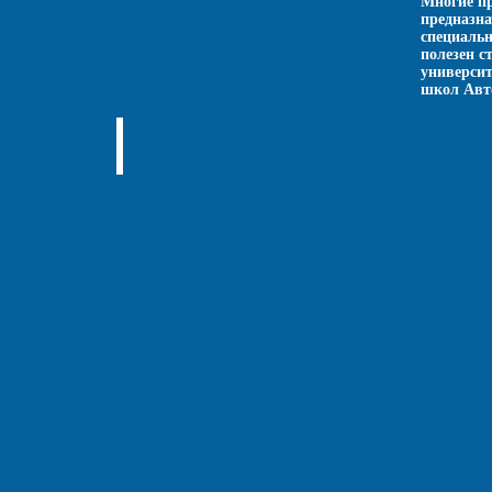
Многие п
предназна
специальн
полезен с
университ
школ Авт