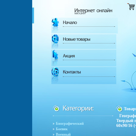
Това
Географ
Твердый п
Биографический
60x90/16 
Боевик
Военный