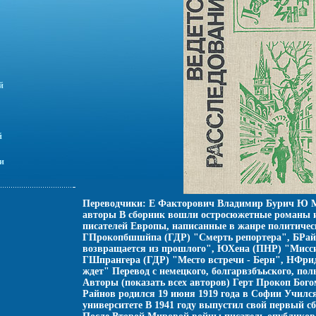
й
й
и
Переводчики: Е Факторович Владимир Бурич Ю 
авторы В сборник вошли остросюжетные романы и
писателей Европы, написанные в жанре политичес
ГПрокопбшшйпа (ГДР) "Смерть репортера", БРай
возвращается из прошлого", ЮХена (ПНР) "Мисси
ГШпрангера (ГДР) "Место встречи - Берн", НФри
ждет" Перевод с немецкого, болгарвзбъьского, пол
Авторы (показать всех авторов) Герт Прокоп Бог
Райнов родился 19 июня 1919 года в Софии Училс
университете В 1941 году выпустил свой первый с