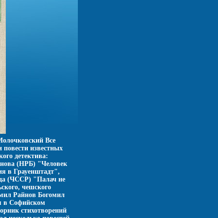
Молочковский Все
 повести известных
кого детектива:
нова (НРБ) "Человек
я в Грауенштадт",
да (ЧССР) "Палач не
ьского, чешского
омил Райнов Богомил
я в Софийском
борник стихотворений