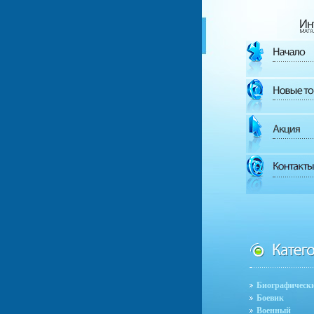
Биографическ
Боевик
Военный