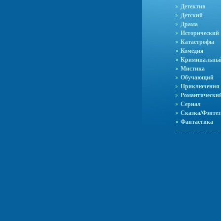
Детектив
Детский
Драма
Исторический
Катастрофы
Комедия
Криминальны
Мистика
Обучающий
Приключения
Романтически
Сериал
Сказка/Фэнтез
Фантастика