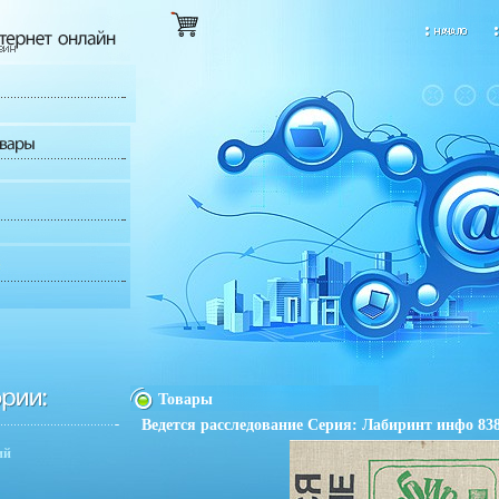
Товары
Ведется расследование Серия: Лабиринт инфо 838
ий