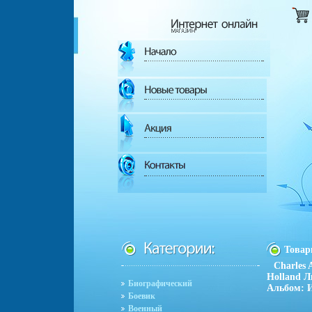
Това
Charles
Holland Л
Биографический
Альбом: И
Боевик
Военный