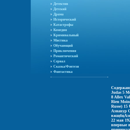
Детектив
Детский
Драма
Исторический
Катастрофы
Комедия
Криминальный
Мистика
Обучающий
Приключения
Романтический
Сериал
Сказка/Фэнтези
Фантастика
Содержани
Judas 5 M
8 Allex Va
Rien Moin
Russe) 15
Азнавур C
вжщбцАзн
22 мая 19
впервые 
принимал 