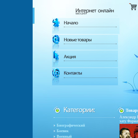
Това
Александр 
хату Формат
Дистрибьют
Биографический
Фирма "Ник
Боевик
товары Хар
Военный
Альбом: Ро